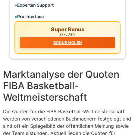
Experten Support
Pro Interface
Super Bonus
EXKLUSIV
BONUS HOLEN
Marktanalyse der Quoten
FIBA Basketball-
Weltmeisterschaft
Die Quoten für die FIBA Basketball-Weltmeisterschaft
werden von verschiedenen Buchmachern festgelegt und
sind oft ein Spiegelbild der öffentlichen Meinung sowie
der Teamleistungen. Aktuell liegen die Quoten für