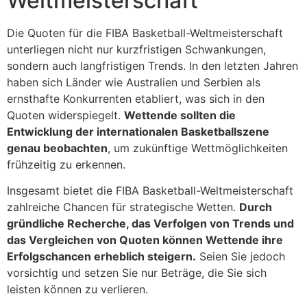
Weltmeisterschaft
Die Quoten für die FIBA Basketball-Weltmeisterschaft
unterliegen nicht nur kurzfristigen Schwankungen,
sondern auch langfristigen Trends. In den letzten Jahren
haben sich Länder wie Australien und Serbien als
ernsthafte Konkurrenten etabliert, was sich in den
Quoten widerspiegelt.
Wettende sollten die
Entwicklung der internationalen Basketballszene
genau beobachten
, um zukünftige Wettmöglichkeiten
frühzeitig zu erkennen.
Insgesamt bietet die FIBA Basketball-Weltmeisterschaft
zahlreiche Chancen für strategische Wetten.
Durch
gründliche Recherche, das Verfolgen von Trends und
das Vergleichen von Quoten können Wettende ihre
Erfolgschancen erheblich steigern.
Seien Sie jedoch
vorsichtig und setzen Sie nur Beträge, die Sie sich
leisten können zu verlieren.