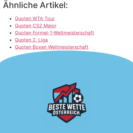
Ähnliche Artikel:
Quoten WTA Tour
Quoten CS2 Major
Quoten Formel-1-Weltmeisterschaft
Quoten 2. Liga
Quoten Boxen Weltmeisterschaft