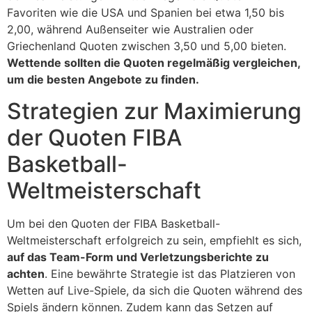
Favoriten wie die USA und Spanien bei etwa 1,50 bis
2,00, während Außenseiter wie Australien oder
Griechenland Quoten zwischen 3,50 und 5,00 bieten.
Wettende sollten die Quoten regelmäßig vergleichen,
um die besten Angebote zu finden.
Strategien zur Maximierung
der Quoten FIBA
Basketball-
Weltmeisterschaft
Um bei den Quoten der FIBA Basketball-
Weltmeisterschaft erfolgreich zu sein, empfiehlt es sich,
auf das Team-Form und Verletzungsberichte zu
achten
. Eine bewährte Strategie ist das Platzieren von
Wetten auf Live-Spiele, da sich die Quoten während des
Spiels ändern können. Zudem kann das Setzen auf