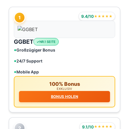
9.4/10
★★★★★
1
GGBET
NR.1 SEITE
Großzügiger Bonus
24/7 Support
Mobile App
100% Bonus
EXKLUSIV
BONUS HOLEN
9.1/10
★★★★★
2