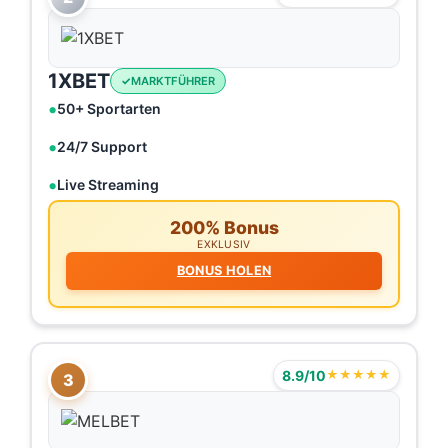
1XBET
MARKTFÜHRER
50+ Sportarten
24/7 Support
Live Streaming
200% Bonus
EXKLUSIV
BONUS HOLEN
8.9/10
★★★★★
3