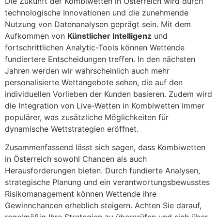
Die Zukunft der Kombiwetten in Österreich wird durch
technologische Innovationen und die zunehmende
Nutzung von Datenanalysen geprägt sein. Mit dem
Aufkommen von
Künstlicher Intelligenz
und
fortschrittlichen Analytic-Tools können Wettende
fundiertere Entscheidungen treffen. In den nächsten
Jahren werden wir wahrscheinlich auch mehr
personalisierte Wettangebote sehen, die auf den
individuellen Vorlieben der Kunden basieren. Zudem wird
die Integration von Live-Wetten in Kombiwetten immer
populärer, was zusätzliche Möglichkeiten für
dynamische Wettstrategien eröffnet.
Zusammenfassend lässt sich sagen, dass Kombiwetten
in Österreich sowohl Chancen als auch
Herausforderungen bieten. Durch fundierte Analysen,
strategische Planung und ein verantwortungsbewusstes
Risikomanagement können Wettende ihre
Gewinnchancen erheblich steigern. Achten Sie darauf,