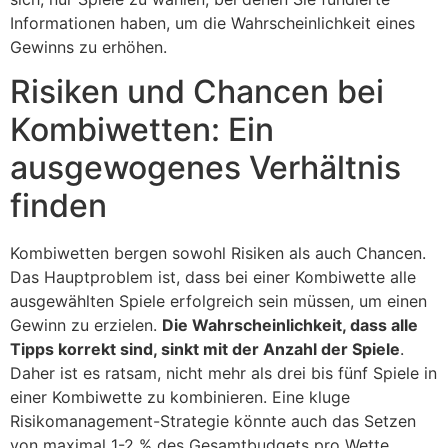
Informationen haben, um die Wahrscheinlichkeit eines
Gewinns zu erhöhen.
Risiken und Chancen bei
Kombiwetten: Ein
ausgewogenes Verhältnis
finden
Kombiwetten bergen sowohl Risiken als auch Chancen.
Das Hauptproblem ist, dass bei einer Kombiwette alle
ausgewählten Spiele erfolgreich sein müssen, um einen
Gewinn zu erzielen.
Die Wahrscheinlichkeit, dass alle
Tipps korrekt sind, sinkt mit der Anzahl der Spiele
.
Daher ist es ratsam, nicht mehr als drei bis fünf Spiele in
einer Kombiwette zu kombinieren. Eine kluge
Risikomanagement-Strategie könnte auch das Setzen
von maximal 1-2 % des Gesamtbudgets pro Wette