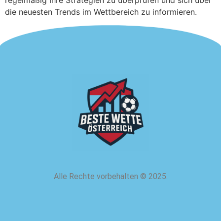
regelmäßig Ihre Strategien zu überprüfen und sich über
die neuesten Trends im Wettbereich zu informieren.
Alle Rechte vorbehalten
©
2025.