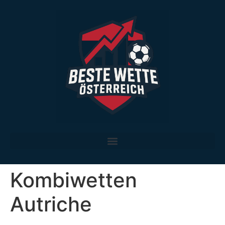
Die besten legalen Sportwetten-Anbieter in Österreich im Vergleich
Kombiwetten
Autriche