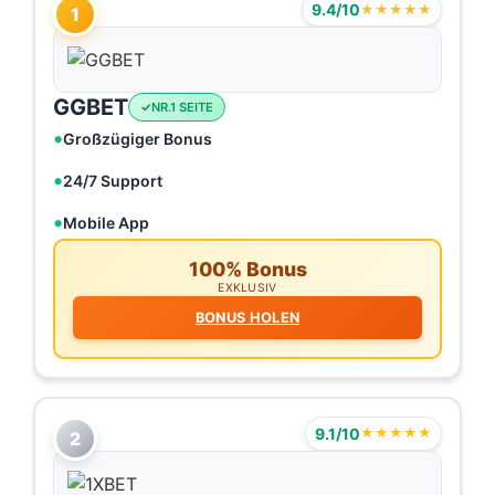
9.4/10
★★★★★
1
GGBET
NR.1 SEITE
Großzügiger Bonus
24/7 Support
Mobile App
100% Bonus
EXKLUSIV
BONUS HOLEN
9.1/10
★★★★★
2