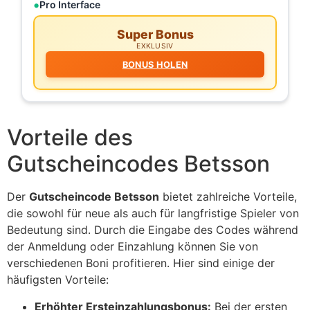
Pro Interface
Super Bonus
EXKLUSIV
BONUS HOLEN
Vorteile des
Gutscheincodes Betsson
Der
Gutscheincode Betsson
bietet zahlreiche Vorteile,
die sowohl für neue als auch für langfristige Spieler von
Bedeutung sind. Durch die Eingabe des Codes während
der Anmeldung oder Einzahlung können Sie von
verschiedenen Boni profitieren. Hier sind einige der
häufigsten Vorteile:
Erhöhter Ersteinzahlungsbonus:
Bei der ersten