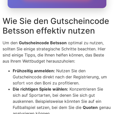
Wie Sie den Gutscheincode
Betsson effektiv nutzen
Um den
Gutscheincode Betsson
optimal zu nutzen,
sollten Sie einige strategische Schritte beachten. Hier
sind einige Tipps, die Ihnen helfen können, das Beste
aus Ihrem Wettbudget herauszuholen:
Frühzeitig anmelden:
Nutzen Sie den
Gutscheincode direkt nach der Registrierung, um
sofort von den Boni zu profitieren.
Die richtigen Spiele wählen:
Konzentrieren Sie
sich auf Sportarten, bei denen Sie sich gut
auskennen. Beispielsweise könnten Sie auf ein
Fußballspiel setzen, bei dem Sie die
Quoten
genau
analysieren können.