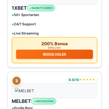
1XBET
MARKTFÜHRER
50+ Sportarten
24/7 Support
Live Streaming
200% Bonus
EXKLUSIV
BONUS HOLEN
8.9/10
★★★★★
3
MELBET
GROSSZÜGIG
Große Boni