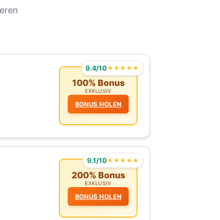
eren
9.4/10
★★★★★
100% Bonus
EXKLUSIV
BONUS HOLEN
9.1/10
★★★★★
200% Bonus
EXKLUSIV
g
BONUS HOLEN