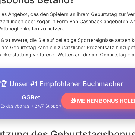
elles Angebot, das den Spielern an ihrem Geburtstag zur Ve
nzahlungen oder sogar in Form von Cashback angeboten wer
ettmöglichkeiten zu nutzen.
Gratiswette, die Sie auf beliebige Sportereignisse setzen 
g am Geburtstag kann ein zusätzlicher Prozentsatz hinzuge
Rückerstattung verlorener Wetten an, die am Geburtstag pla
🏆 Unser #1 Empfohlener Buchmacher
GGBet
🎁 MEINEN BONUS HOLE
Exklusivbonus + 24/7 Support
Nutzung des Geburtstagsbonu