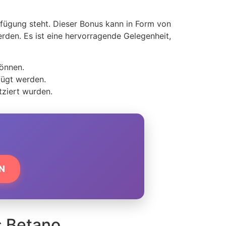
rfügung steht. Dieser Bonus kann in Form von
den. Es ist eine hervorragende Gelegenheit,
können.
fügt werden.
tziert wurden.
N
s Betano