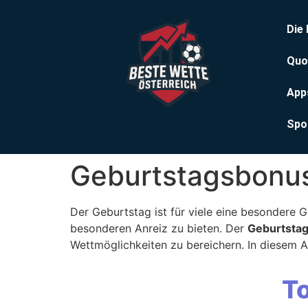
Die 
Quo
App
Spo
Geburtstagsbonu
Der Geburtstag ist für viele eine besondere 
besonderen Anreiz zu bieten. Der
Geburtsta
Wettmöglichkeiten zu bereichern. In diesem A
To