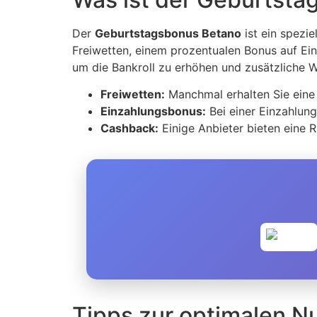
Der
Geburtstagsbonus Betano
ist ein spezi
Freiwetten, einem prozentualen Bonus auf Ei
um die Bankroll zu erhöhen und zusätzliche W
Freiwetten:
Manchmal erhalten Sie eine 
Einzahlungsbonus:
Bei einer Einzahlun
Cashback:
Einige Anbieter bieten eine 
Tipps zur optimalen 