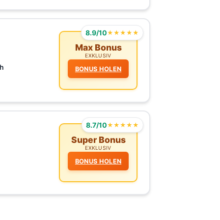
8.9/10
★★★★★
Max Bonus
EXKLUSIV
ch
BONUS HOLEN
8.7/10
★★★★★
Super Bonus
EXKLUSIV
BONUS HOLEN