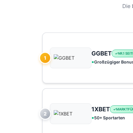
Die
GGBET
NR.1 SEIT
1
Großzügiger Bonu
1XBET
MARKTFÜ
2
50+ Sportarten