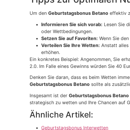
Um den
Geburtstagsbonus Betano
effektiv z
Informieren Sie sich vorab:
Lesen Sie di
oder Wettbedingungen.
Setzen Sie auf Favoriten:
Wenn Sie den B
Verteilen Sie Ihre Wetten:
Anstatt alles
erhöhen.
Ein konkretes Beispiel: Angenommen, Sie erhal
2.0. Im Falle eines Gewinns würden Sie 40 Eur
Denken Sie daran, dass es beim Wetten immer e
Geburtstagsbonus Betano
sollte als zusätz
Insgesamt ist der
Geburtstagsbonus Betano
strategisch zu wetten und Ihre Chancen auf G
Ähnliche Artikel:
Geburtstagsbonus Interwetten