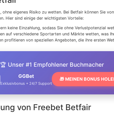
, ohne eigenes Risiko zu wetten. Bei Betfair können Sie vo
. Hier sind einige der wichtigsten Vorteile:
ern keine Einzahlung, sodass Sie ohne Verlustpotenzial we
en auf verschiedene Sportarten und Märkte wetten, was Ih
 profitieren von speziellen Angeboten, die ihre ersten We
🏆 Unser #1 Empfohlener Buchmacher
GGBet
🎁 MEINEN BONUS HOLE
Exklusivbonus + 24/7 Support
zung von Freebet Betfair