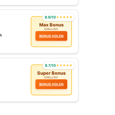
8.9/10
★★★★★
Max Bonus
EXKLUSIV
ch
BONUS HOLEN
8.7/10
★★★★★
Super Bonus
EXKLUSIV
BONUS HOLEN