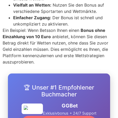
Vielfalt an Wetten:
Nutzen Sie den Bonus auf
verschiedene Sportarten und Wettmärkte.
Einfacher Zugang:
Der Bonus ist schnell und
unkompliziert zu aktivieren.
Ein Beispiel: Wenn Betsson Ihnen einen
Bonus ohne
Einzahlung von 10 Euro
anbietet, können Sie diesen
Betrag direkt für Wetten nutzen, ohne dass Sie zuvor
Geld einzahlen müssen. Dies ermöglicht es Ihnen, die
Plattform kennenzulernen und erste Wettstrategien
auszuprobieren.
🏆 Unser #1 Empfohlener
Buchmacher
GGBet
Exklusivbonus + 24/7 Support