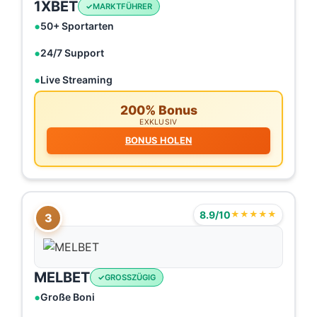
1XBET
MARKTFÜHRER
50+ Sportarten
24/7 Support
Live Streaming
200% Bonus
EXKLUSIV
BONUS HOLEN
8.9/10
★★★★★
3
MELBET
GROSSZÜGIG
Große Boni