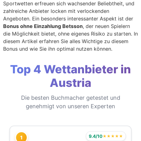
Sportwetten erfreuen sich wachsender Beliebtheit, und
zahlreiche Anbieter locken mit verlockenden
Angeboten. Ein besonders interessanter Aspekt ist der
Bonus ohne Einzahlung Betsson
, der neuen Spielern
die Möglichkeit bietet, ohne eigenes Risiko zu starten. In
diesem Artikel erfahren Sie alles Wichtige zu diesem
Bonus und wie Sie ihn optimal nutzen können.
Top 4 Wettanbieter in
Austria
Die besten Buchmacher getestet und
genehmigt von unseren Experten
9.4/10
★★★★★
1