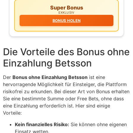
Super Bonus
EXKLUSIV
BONUS HOLEN
Die Vorteile des Bonus ohne
Einzahlung Betsson
Der
Bonus ohne Einzahlung Betsson
ist eine
hervorragende Möglichkeit für Einsteiger, die Plattform
risikofrei zu erkunden. Bei dieser Art von Bonus erhalten
Sie eine bestimmte Summe oder Free Bets, ohne dass
eine Einzahlung erforderlich ist. Hier sind einige
Vorteile:
Kein finanzielles Risiko:
Sie können ohne eigenen
Einsatz wetten.