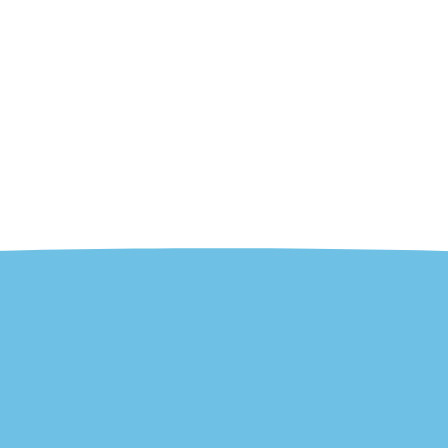
er uns
Rechtliches