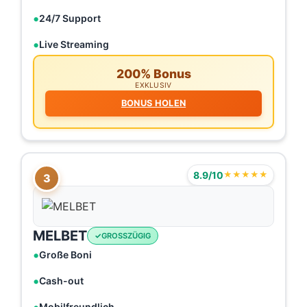
24/7 Support
Live Streaming
200% Bonus
EXKLUSIV
BONUS HOLEN
8.9/10
★★★★★
3
MELBET
GROSSZÜGIG
Große Boni
Cash-out
Mobilfreundlich