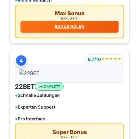
Max Bonus
EXKLUSIV
BONUS HOLEN
8.7/10
★★★★★
4
22BET
KOMPLETT
Schnelle Zahlungen
Experten Support
Pro Interface
Super Bonus
EXKLUSIV