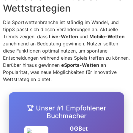
Wettstrategien
Die Sportwettenbranche ist ständig im Wandel, und
tipp3 passt sich diesen Veränderungen an. Aktuelle
Trends zeigen, dass
Live-Wetten
und
Mobile-Wetten
zunehmend an Bedeutung gewinnen. Nutzer sollten
diese Funktionen optimal nutzen, um spontane
Entscheidungen während eines Spiels treffen zu können.
Darüber hinaus gewinnen
eSports-Wetten
an
Popularität, was neue Möglichkeiten für innovative
Wettstrategien bietet.
🏆 Unser #1 Empfohlener
Buchmacher
GGBet