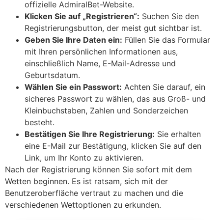
offizielle AdmiralBet-Website.
Klicken Sie auf „Registrieren“:
Suchen Sie den
Registrierungsbutton, der meist gut sichtbar ist.
Geben Sie Ihre Daten ein:
Füllen Sie das Formular
mit Ihren persönlichen Informationen aus,
einschließlich Name, E-Mail-Adresse und
Geburtsdatum.
Wählen Sie ein Passwort:
Achten Sie darauf, ein
sicheres Passwort zu wählen, das aus Groß- und
Kleinbuchstaben, Zahlen und Sonderzeichen
besteht.
Bestätigen Sie Ihre Registrierung:
Sie erhalten
eine E-Mail zur Bestätigung, klicken Sie auf den
Link, um Ihr Konto zu aktivieren.
Nach der Registrierung können Sie sofort mit dem
Wetten beginnen. Es ist ratsam, sich mit der
Benutzeroberfläche vertraut zu machen und die
verschiedenen Wettoptionen zu erkunden.