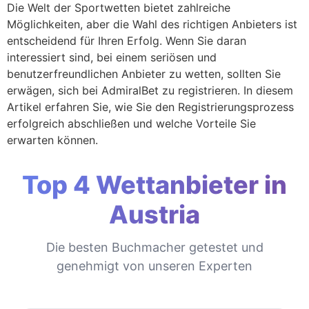
Die Welt der Sportwetten bietet zahlreiche
Möglichkeiten, aber die Wahl des richtigen Anbieters ist
entscheidend für Ihren Erfolg. Wenn Sie daran
interessiert sind, bei einem seriösen und
benutzerfreundlichen Anbieter zu wetten, sollten Sie
erwägen, sich bei AdmiralBet zu registrieren. In diesem
Artikel erfahren Sie, wie Sie den Registrierungsprozess
erfolgreich abschließen und welche Vorteile Sie
erwarten können.
Top 4 Wettanbieter in
Austria
Die besten Buchmacher getestet und
genehmigt von unseren Experten