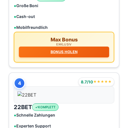
Große Boni
Cash-out
Mobilfreundlich
Max Bonus
EXKLUSIV
BONUS HOLEN
8.7/10
★★★★★
4
22BET
KOMPLETT
Schnelle Zahlungen
Experten Support