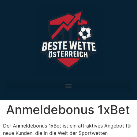
Die besten legalen Sportwetten-Anbieter in Österreich im Vergleich
Anmeldebonus 1xBet
Der Anmeldebonus 1xBet ist ein attraktives Angebot für
neue Kunden, die in die Welt der Sportwetten