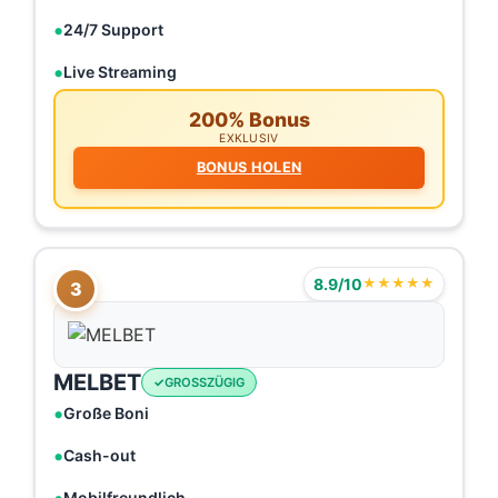
24/7 Support
Live Streaming
200% Bonus
EXKLUSIV
BONUS HOLEN
8.9/10
★★★★★
3
MELBET
GROSSZÜGIG
Große Boni
Cash-out
Mobilfreundlich