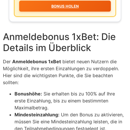
BONUS HOLEN
Anmeldebonus 1xBet: Die
Details im Überblick
Der
Anmeldebonus 1xBet
bietet neuen Nutzern die
Möglichkeit, ihre ersten Einzahlungen zu verdoppeln.
Hier sind die wichtigsten Punkte, die Sie beachten
sollten:
Bonushöhe:
Sie erhalten bis zu 100% auf Ihre
erste Einzahlung, bis zu einem bestimmten
Maximalbetrag.
Mindesteinzahlung:
Um den Bonus zu aktivieren,
müssen Sie eine Mindesteinzahlung leisten, die in
den Teilnahmebedingungen festgelegt ist.